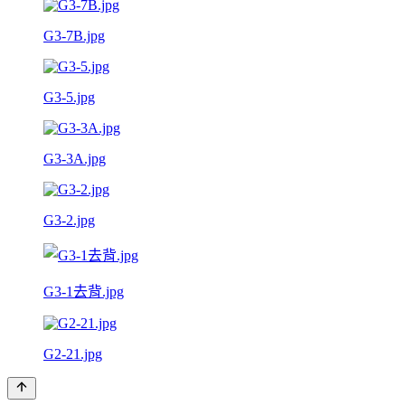
G3-7B.jpg
G3-5.jpg
G3-3A.jpg
G3-2.jpg
G3-1去背.jpg
G2-21.jpg